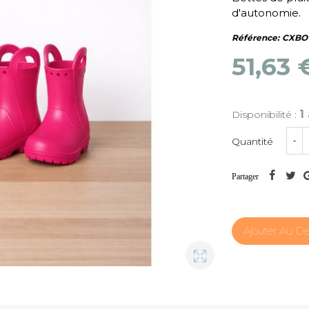
d'autonomie.
Référence:
CXBO
51,63 
1
Disponibilité :
Quantité
-
Partager
Ajouter Au De