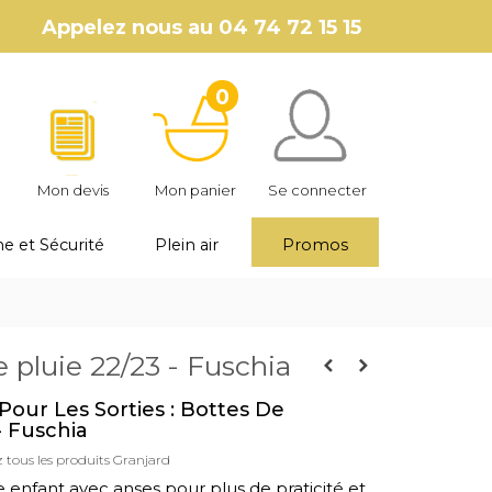
Appelez nous au
04 74 72 15 15
0
Mon devis
Mon panier
Se connecter
e et Sécurité
Plein air
Promos
 pluie 22/23 - Fuschia
our Les Sorties : Bottes De
- Fuschia
 tous les produits Granjard
e enfant avec anses pour plus de praticité et