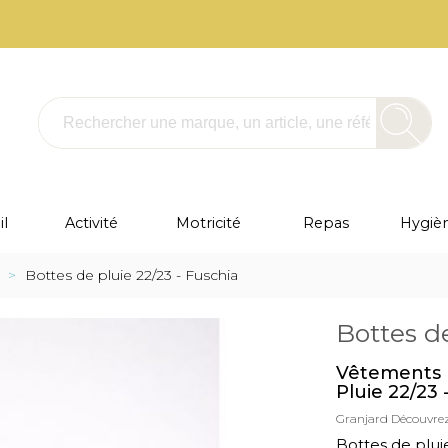
l
Activité
Motricité
Repas
Hygièn
>
Bottes de pluie 22/23 - Fuschia
Bottes de
Vêtements P
Pluie 22/23 
Granjard
Découvrez
Bottes de plui