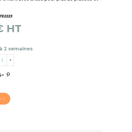
TE2223
€ HT
 à 2 semaines
+
vis