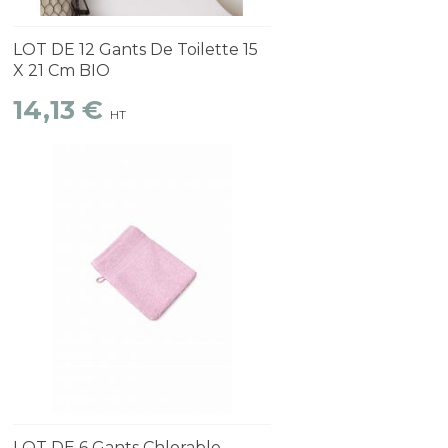
Découvrir
1 à 2 semaines
LOT DE 12 Gants De Toilette 15
X 21 Cm BIO
14,13 €
HT
Découvrir
1 à 2 semaines
LOT DE 6 Gants Chlorable