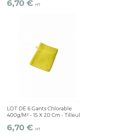
6,70 €
HT
Découvrir
1 à 2 semaines
LOT DE 6 Gants Chlorable
400g/m² - 15 X 20 Cm - Tilleul
6,70 €
HT