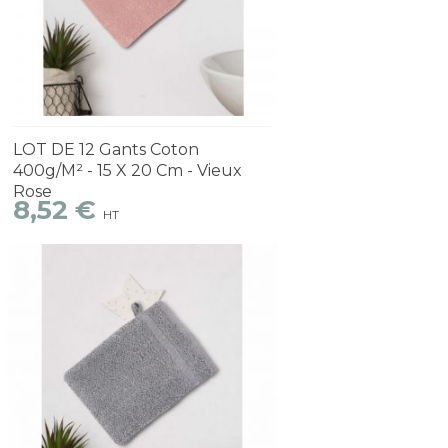
Découvrir
1 à 2 semaines
LOT DE 12 Gants Coton
400g/m² - 15 X 20 Cm - Vieux
Rose
8,52 €
HT