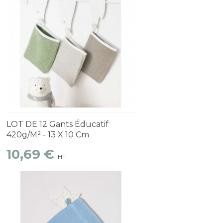
Découvrir
1 à 2 semaines
LOT DE 12 Gants Éducatif
420g/m² - 13 X 10 Cm
10,69 €
HT