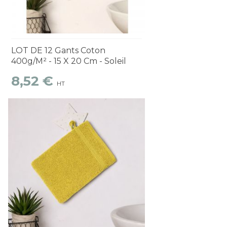
Découvrir
1 à 2 semaines
LOT DE 12 Gants Coton
400g/m² - 15 X 20 Cm - Soleil
8,52 €
HT