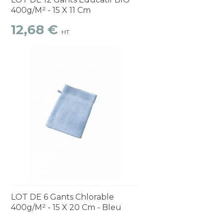
400g/m² - 15 X 11 Cm
12,68 €
HT
Découvrir
1 à 2 semaines
LOT DE 6 Gants Chlorable
400g/m² - 15 X 20 Cm - Bleu