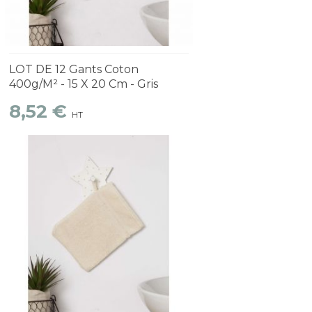
Découvrir
1 à 2 semaines
LOT DE 12 Gants Coton
400g/m² - 15 X 20 Cm - Gris
8,52 €
HT