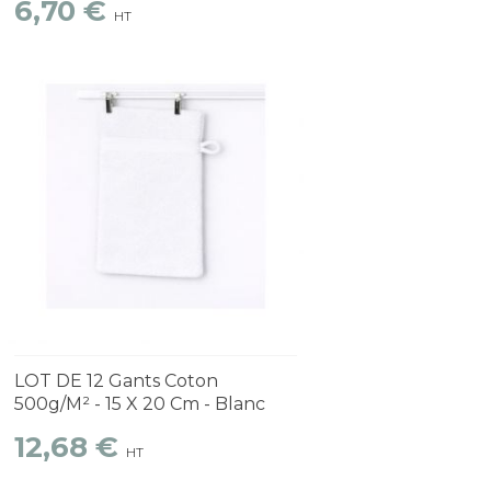
6,70 €
HT
Découvrir
1 à 2 semaines
LOT DE 12 Gants Coton
500g/m² - 15 X 20 Cm - Blanc
12,68 €
HT