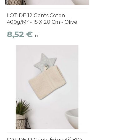
Découvrir
1 à 2 semaines
LOT DE 12 Gants Coton
400g/m² - 15 X 20 Cm - Olive
8,52 €
HT
Découvrir
1 à 2 semaines
LOT DE 12 Gants Éducatif BIO