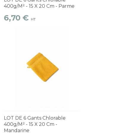
400g/m² - 15 X 20 Cm - Parme
6,70 €
HT
Découvrir
1 à 2 semaines
LOT DE 6 Gants Chlorable
400g/m² - 15 X 20 Cm -
Mandarine