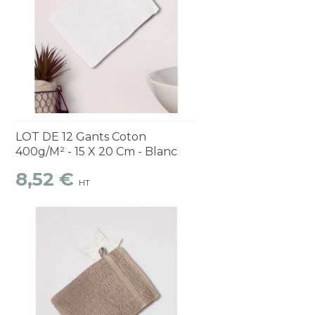
Découvrir
1 à 2 semaines
LOT DE 12 Gants Coton
400g/m² - 15 X 20 Cm - Blanc
8,52 €
HT