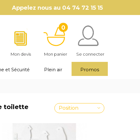
Appelez nous au
04 74 72 15 15
0
Mon devis
Mon panier
Se connecter
e et Sécurité
Plein air
Promos
 toilette
Position