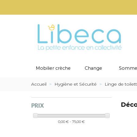
Mobilier crèche
Change
Sommei
Accueil
>
Hygiène et Sécurité
>
Linge de toilet
Décou
PRIX
0,00 € - 75,00 €