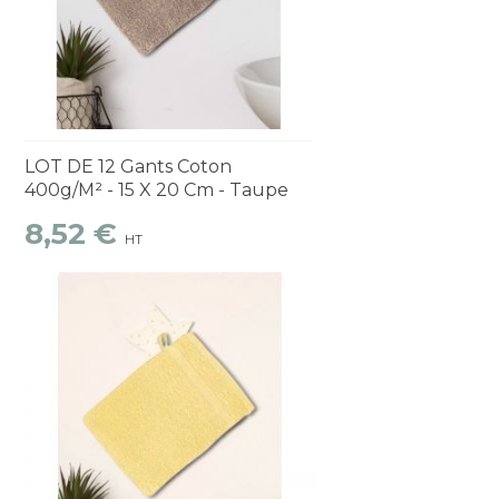
Découvrir
1 à 2 semaines
LOT DE 12 Gants Coton
400g/m² - 15 X 20 Cm - Taupe
8,52 €
HT