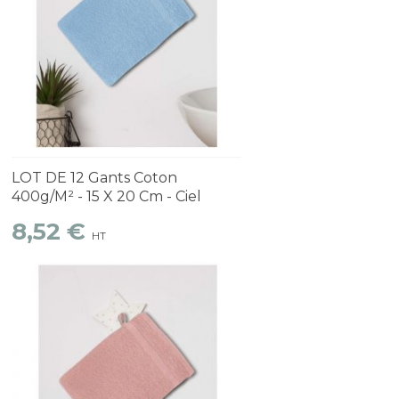
Découvrir
1 à 2 semaines
LOT DE 12 Gants Coton
400g/m² - 15 X 20 Cm - Ciel
8,52 €
HT