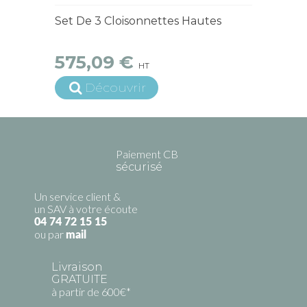
15 jours ouvrés
Set De 3 Cloisonnettes Hautes
575,09 €
HT
Découvrir
Paiement CB
sécurisé
Un service client &
un SAV à votre écoute
04 74 72 15 15
ou par
mail
Livraison
GRATUITE
à partir de 600€*