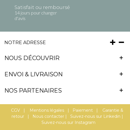
Satisfait ou remboursé
14 jours pour changer
d'avis
NOTRE ADRESSE
NOUS DÉCOUVRIR
ENVOI & LIVRAISON
NOS PARTENAIRES
CGV
|
Mentions légales
|
Paiement
|
Garantie &
retour
|
Nous contacter
|
Suivez-nous sur Linkedin
|
Suivez-nous sur Instagram