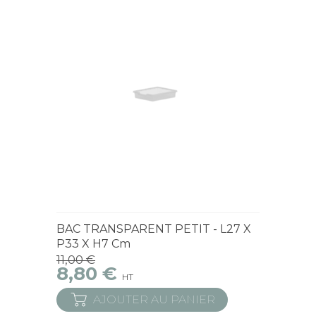
En Stock
BAC TRANSPARENT PETIT - L27 X
P33 X H7 Cm
11,00 €
8,80 €
HT
AJOUTER AU PANIER