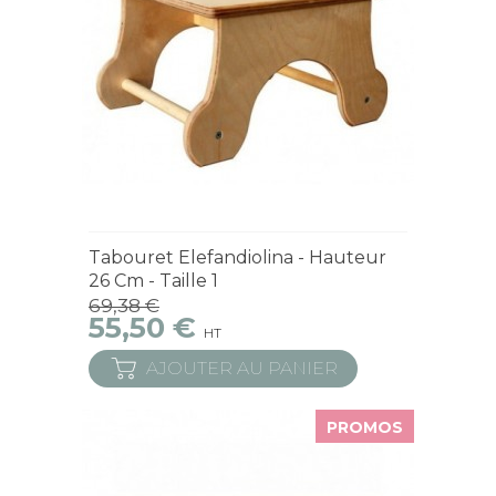
Sur commande - Délai sur demande
Tabouret Elefandiolina - Hauteur
26 Cm - Taille 1
69,38 €
55,50 €
HT
AJOUTER AU PANIER
PROMOS