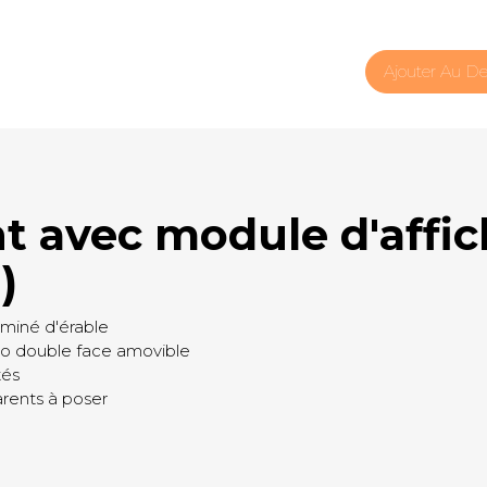
Ajouter Au De
avec module d'affich
)
aminé d'érable
ro double face amovible
tés
rents à poser