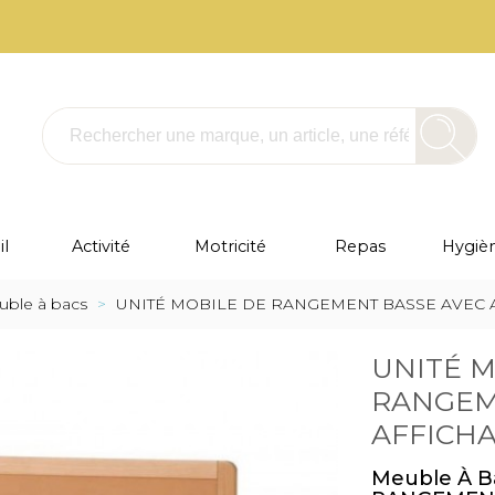
l
Activité
Motricité
Repas
Hygièn
ble à bacs
>
UNITÉ MOBILE DE RANGEMENT BASSE AVEC A
UNITÉ M
RANGEM
AFFICHA
Meuble À B