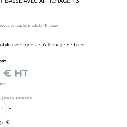
 BASSE AVEC AFFICHAGE + 3
écouvrez tous les produits Millhouse
ile avec module d'affichage + 3 bacs.
587
7 € HT
part
5 jours ouvrés
+