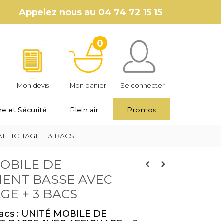
Appelez nous au
04 74 72 15 15
0
Mon devis
Mon panier
Se connecter
e et Sécurité
Plein air
Promos
FFICHAGE + 3 BACS
OBILE DE
ENT BASSE AVEC
GE + 3 BACS
acs : UNITÉ MOBILE DE