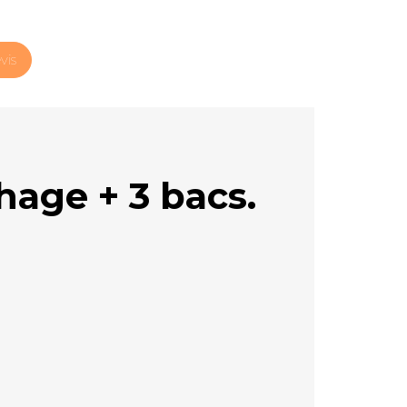
vis
age + 3 bacs.