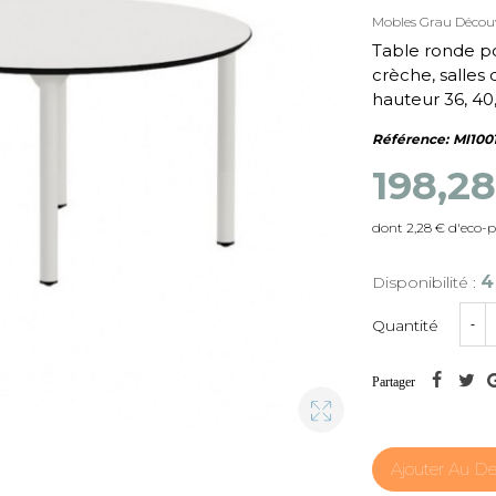
Mobles Grau
Découv
Table ronde pol
crèche, salles d
hauteur 36, 40,
Référence:
MI100
198,2
dont 2,28 € d'eco-p
4
Disponibilité :
Quantité
-
Partager
Ajouter Au De