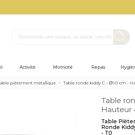
l
Activité
Motricité
Repas
Hygièn
Table piètement métallique
>
Table ronde kiddy C - ∅90 cm - H
Table ro
Hauteur 
Table Piète
Ronde Kidd
- T0