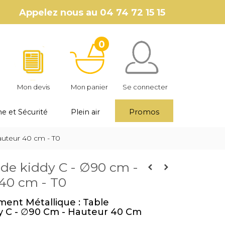
Appelez nous au
04 74 72 15 15
0
Mon devis
Mon panier
Se connecter
e et Sécurité
Plein air
Promos
auteur 40 cm - T0
nde kiddy C - ∅90 cm -
40 cm - T0
ment Métallique : Table
y C - ∅90 Cm - Hauteur 40 Cm