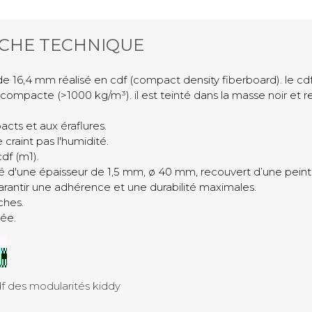
ICHE TECHNIQUE
de 16,4 mm réalisé en cdf (compact density fiberboard). le c
s compacte (>1000 kg/m³). il est teinté dans la masse noir et
cts et aux éraflures.
craint pas l'humidité.
df (m1).
 d'une épaisseur de 1,5 mm, ø 40 mm, recouvert d’une peint
arantir une adhérence et une durabilité maximales.
ches.
ée.
df des modularités kiddy