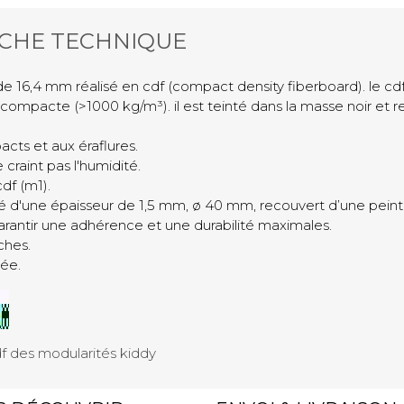
ICHE TECHNIQUE
de 16,4 mm réalisé en cdf (compact density fiberboard). le c
s compacte (>1000 kg/m³). il est teinté dans la masse noir et
cts et aux éraflures.
craint pas l'humidité.
df (m1).
 d'une épaisseur de 1,5 mm, ø 40 mm, recouvert d’une peint
arantir une adhérence et une durabilité maximales.
ches.
ée.
df des modularités kiddy