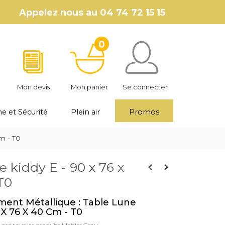
Appelez nous au
04 74 72 15 15
0
Mon devis
Mon panier
Se connecter
e et Sécurité
Plein air
Promos
cm - T0
e kiddy E - 90 x 76 x
T0
ment Métallique : Table Lune
 X 76 X 40 Cm - T0