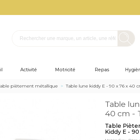
l
Activité
Motricité
Repas
Hygièn
Table piètement métallique
>
Table lune kiddy E - 90 x 76 x 40 
Table lun
40 cm - 
Table Piète
Kiddy E - 90