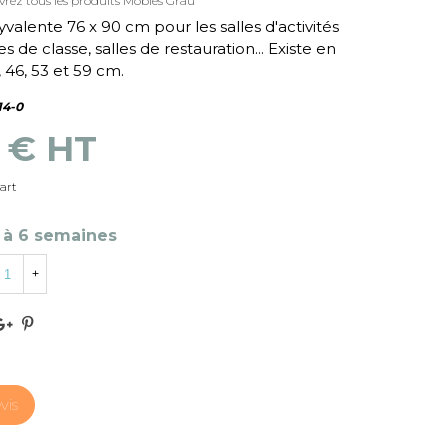
rez tous les produits Mobles Grau
valente 76 x 90 cm pour les salles d'activités
es de classe, salles de restauration... Existe en
 46, 53 et 59 cm.
14-0
9 € HT
art
 à 6 semaines
+
vis