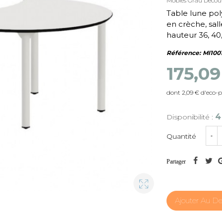
Mobles Grau
Découv
Table lune poly
en crèche, sall
hauteur 36, 40,
Référence:
MI100
175,0
dont 2,09 € d'eco-p
4
Disponibilité :
Quantité
-
Partager
Ajouter Au De