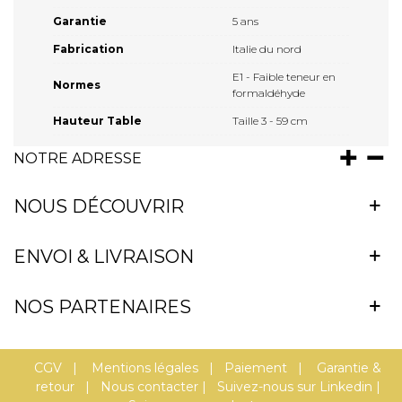
Garantie
5 ans
Fabrication
Italie du nord
E1 - Faible teneur en
Normes
formaldéhyde
Hauteur Table
Taille 3 - 59 cm
NOTRE ADRESSE
NOUS DÉCOUVRIR
ENVOI & LIVRAISON
NOS PARTENAIRES
CGV
|
Mentions légales
|
Paiement
|
Garantie &
retour
|
Nous contacter
|
Suivez-nous sur Linkedin
|