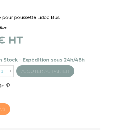
e pour poussette Lidoo Bus.
-Bus
 € HT
n Stock - Expédition sous 24h/48h
AJOUTER AU PANIER
+
vis