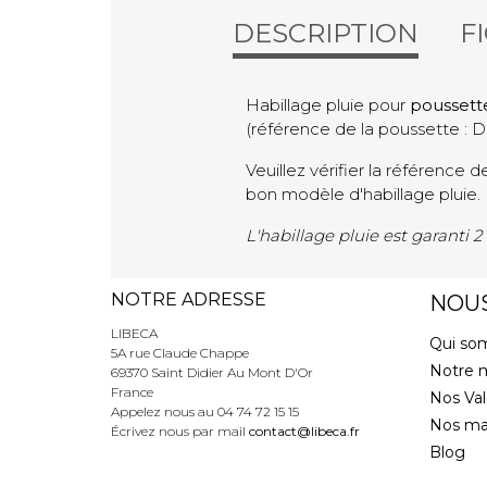
DESCRIPTION
F
Habillage pluie pour
poussette
(référence de la poussette :
Veuillez vérifier la référence d
bon modèle d'habillage pluie.
L'habillage pluie est garanti 2
NOTRE ADRESSE
NOU
LIBECA
Qui so
5A rue Claude Chappe
Notre 
69370 Saint Didier Au Mont D'Or
France
Nos Val
Appelez nous au
04 74 72 15 15
Nos ma
Écrivez nous par mail
contact@libeca.fr
Blog