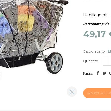
Habillage plui
Référence:
pluie
49,17
E
Disponibilité :
Quantité
-
Partager
Ajouter Au De