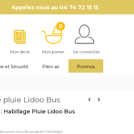
Appelez nous au
04 74 72 15 15
0
Mon devis
Mon panier
Se connecter
e et Sécurité
Plein air
Promos
e pluie Lidoo Bus
: Habillage Pluie Lidoo Bus
écouvrez tous les produits Familidoo