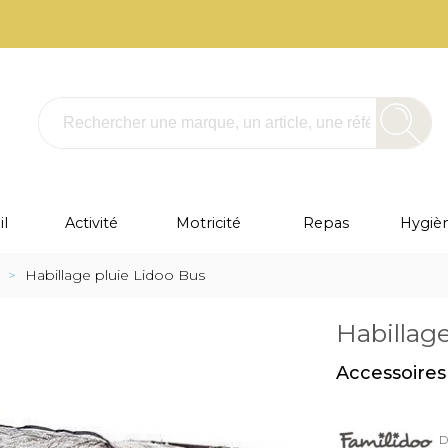
l
Activité
Motricité
Repas
Hygièn
>
Habillage pluie Lidoo Bus
Habillag
Accessoires 
D