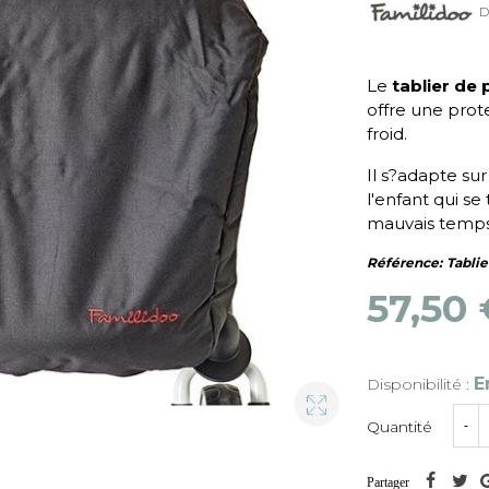
D
Le
tablier de
offre une prote
froid.
Il s?adapte sur
l'enfant qui s
mauvais temps 
Référence:
Tabli
57,50
E
Disponibilité :
Quantité
-
Partager