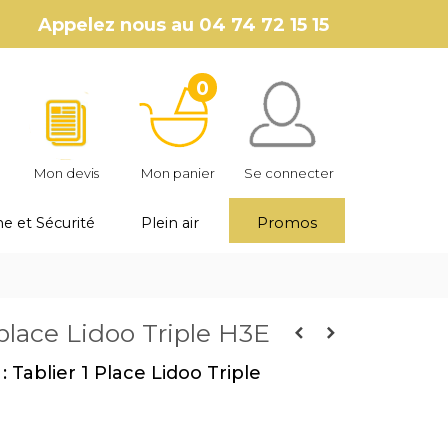
Appelez nous au
04 74 72 15 15
0
Mon devis
Mon panier
Se connecter
e et Sécurité
Plein air
Promos
 place Lidoo Triple H3E
: Tablier 1 Place Lidoo Triple