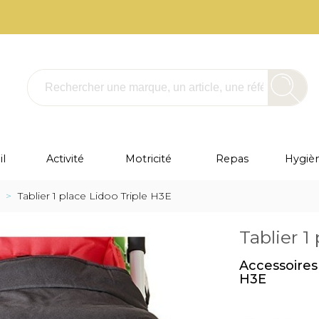
l
Activité
Motricité
Repas
Hygièn
>
Tablier 1 place Lidoo Triple H3E
Tablier 1
Accessoires 
H3E