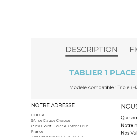
DESCRIPTION
F
TABLIER 1 PLACE
Modèle compatible : Triple (H
NOTRE ADRESSE
NOU
LIBECA
Qui so
5A rue Claude Chappe
Notre 
69370 Saint Didier Au Mont D'Or
France
Nos Val
Appelez nous au
04 74 72 15 15