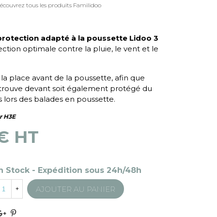
écouvrez tous les produits Familidoo
 protection adapté à la poussette Lidoo 3
ction optimale contre la pluie, le vent et le
 la place avant de la poussette, afin que
e trouve devant soit également protégé du
lors des balades en poussette.
er H3E
 € HT
n Stock - Expédition sous 24h/48h
AJOUTER AU PANIER
+