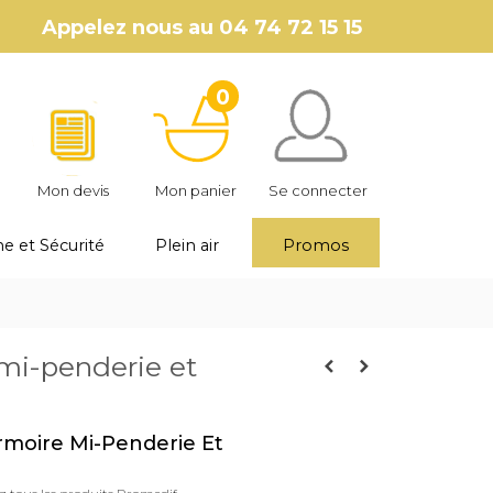
Appelez nous au
04 74 72 15 15
0
Mon devis
Mon panier
Se connecter
e et Sécurité
Plein air
Promos
mi-penderie et
n
Armoire Mi-Penderie Et