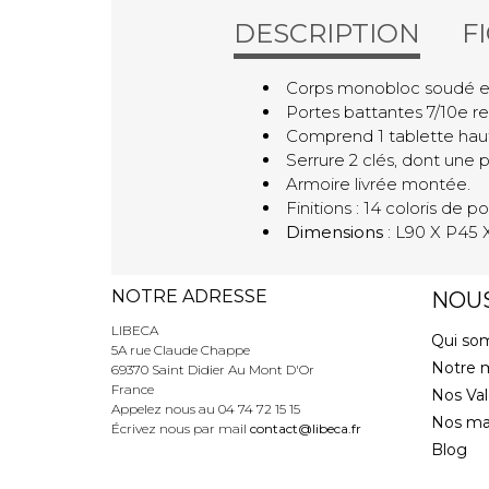
DESCRIPTION
F
Corps monobloc soudé en t
Portes battantes 7/10e re
Comprend 1 tablette haut
Serrure 2 clés, dont une p
Armoire livrée montée.
Finitions : 14 coloris de p
Dimensions
: L90 X P45 
NOTRE ADRESSE
NOU
LIBECA
Qui so
5A rue Claude Chappe
Notre 
69370 Saint Didier Au Mont D'Or
France
Nos Val
Appelez nous au
04 74 72 15 15
Nos ma
Écrivez nous par mail
contact@libeca.fr
Blog