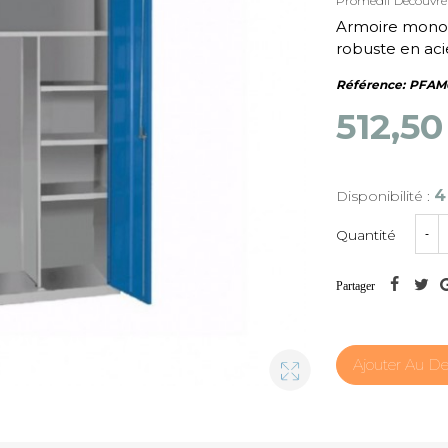
Promedif
Découvre
Armoire monob
robuste en acie
Référence:
PFAM
512,5
4
Disponibilité :
Quantité
-
Partager
Ajouter Au De