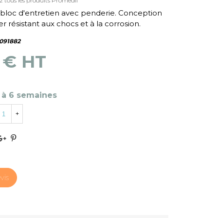
z tous les produits Promedif
loc d'entretien avec penderie. Conception
r résistant aux chocs et à la corrosion.
091882
0 € HT
 à 6 semaines
+
vis