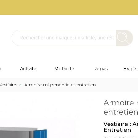
l
Activité
Motricité
Repas
Hygièn
Vestiaire
>
Armoire mi-penderie et entretien
Armoire 
entretie
Vestiaire : 
Entretien