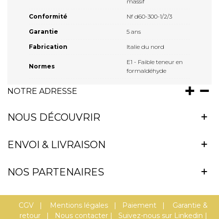
massif
Conformité
Nf d60-300-1/2/3
Garantie
5 ans
Fabrication
Italie du nord
E1 - Faible teneur en
Normes
formaldéhyde
NOTRE ADRESSE
NOUS DÉCOUVRIR
ENVOI & LIVRAISON
NOS PARTENAIRES
CGV
|
Mentions légales
|
Paiement
|
Garantie &
retour
|
Nous contacter
|
Suivez-nous sur Linkedin
|