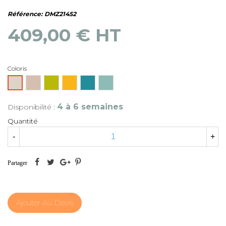
Référence:
DMZ21452
409,00 € HT
Coloris
Poudre
Bambou
Mirabelle
Turquoise
Baltique
Ficelle
4 à 6 semaines
Disponibilité :
Quantité
-
+
Partager
Ajouter Au Devis