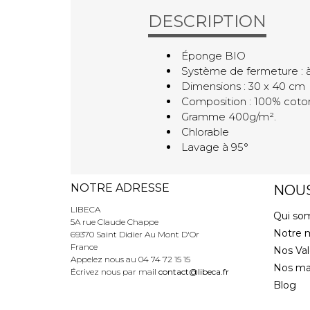
DESCRIPTION
Éponge BIO
Système de fermeture : à
Dimensions : 30 x 40 cm
Composition : 100% coto
Gramme 400g/m².
Chlorable
Lavage à 95°
NOTRE ADRESSE
NOU
LIBECA
Qui so
5A rue Claude Chappe
Notre 
69370 Saint Didier Au Mont D'Or
France
Nos Val
Appelez nous au
04 74 72 15 15
Nos ma
Écrivez nous par mail
contact@libeca.fr
Blog