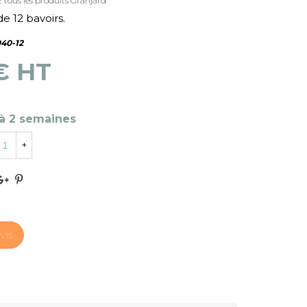
 tous les produits Granjard
e 12 bavoirs.
40-12
 € HT
 à 2 semaines
+
vis