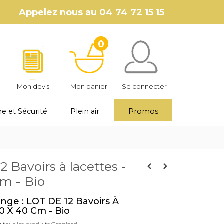
Appelez nous au
04 74 72 15 15
0
Mon devis
Mon panier
Se connecter
e et Sécurité
Plein air
Promos
 Bavoirs à lacettes -
cm - Bio
inge : LOT DE 12 Bavoirs À
30 X 40 Cm - Bio