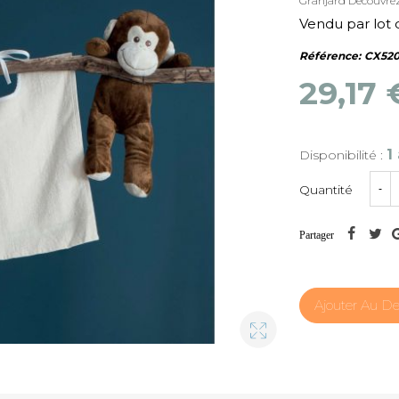
Granjard
Découvrez
Vendu par lot d
Référence:
CX520
29,17
1
Disponibilité :
Quantité
-
Partager
Ajouter Au De